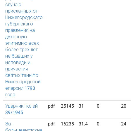
случаю
присланных от
Нижегородскаго
губернскаго
правления на
духовную
эпитимию всех
более трех лет
не бывших у
исповеди и
причастия
святых таин по
Нижегородской
епархии 1798
года
Ударник полей
pdf
25145
31
0
20
39/1945
За
pdf
16235
31.4
0
24
большевистские