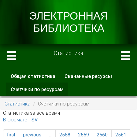
Статистика
Общая статистика
Скачанные ресурсы
Главные вкладки
Счетчики по ресурсам
(активная
вкладка)
Статистика
Счетчики по ресурсам
Статистика за все время
В формате TSV
first
previous
…
2558
2559
2560
2561