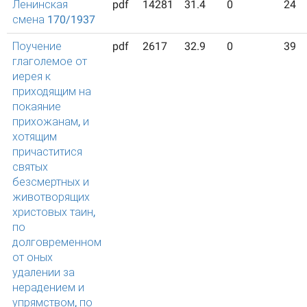
Ленинская
pdf
14281
31.4
0
24
смена 170/1937
Поучение
pdf
2617
32.9
0
39
глаголемое от
иерея к
приходящим на
покаяние
прихожанам, и
хотящим
причаститися
святых
безсмертных и
животворящих
христовых таин,
по
долговременном
от оных
удалении за
нерадением и
упрямством, по