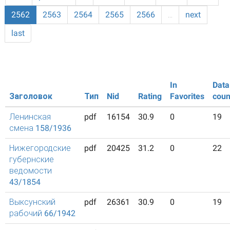
2562
2563
2564
2565
2566
…
next
last
In
Data
Заголовок
Тип
Nid
Rating
Favorites
coun
Ленинская
pdf
16154
30.9
0
19
смена 158/1936
Нижегородские
pdf
20425
31.2
0
22
губернские
ведомости
43/1854
Выксунский
pdf
26361
30.9
0
19
рабочий 66/1942