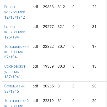
Голос
pdf
29333
31.2
0
22
колхозника
12/13/1942
Голос
pdf
29277
32.1
0
31
колхозника
126/1941
Тоншаевский
pdf
22322
30.7
0
17
колхозник
67/1941
Сосновский
pdf
19339
30.3
0
13
ударник
137/1941
Большевик
pdf
20265
31
0
20
33/1945
Тоншаевский
pdf
22319
31
0
20
колхозник