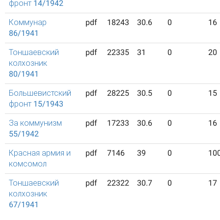
фронт 14/1942
Коммунар
pdf
18243
30.6
0
16
86/1941
Тоншаевский
pdf
22335
31
0
20
колхозник
80/1941
Большевистский
pdf
28225
30.5
0
15
фронт 15/1943
За коммунизм
pdf
17233
30.6
0
16
55/1942
Красная армия и
pdf
7146
39
0
10
комсомол
Тоншаевский
pdf
22322
30.7
0
17
колхозник
67/1941