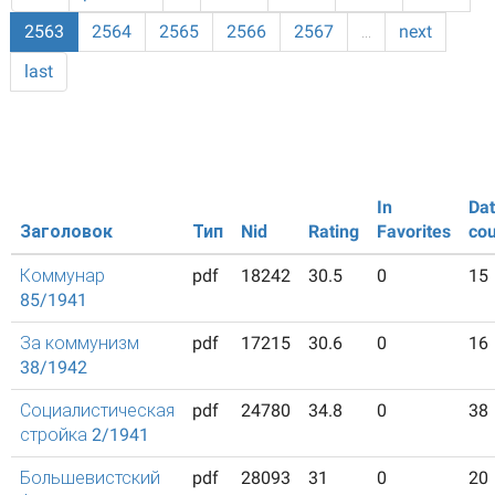
2563
2564
2565
2566
2567
…
next
last
In
Da
Заголовок
Тип
Nid
Rating
Favorites
cou
Коммунар
pdf
18242
30.5
0
15
85/1941
За коммунизм
pdf
17215
30.6
0
16
38/1942
Социалистическая
pdf
24780
34.8
0
38
стройка 2/1941
Большевистский
pdf
28093
31
0
20