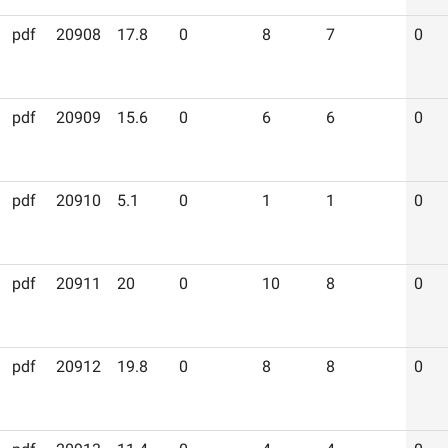
pdf
20908
17.8
0
8
7
0
pdf
20909
15.6
0
6
6
0
pdf
20910
5.1
0
1
1
0
pdf
20911
20
0
10
8
0
pdf
20912
19.8
0
8
8
0