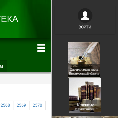
ВОЙТИ
ам
(активная
вкладка)
2568
2569
2570