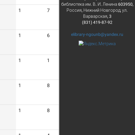
библиотека им. В. И. Ленина 603950,
1
7
Россия, Нижний Новгород, ул.
Варварская, 3
(831) 419-87-92
elibrary-ngounb@yandex.ru
1
6
1
1
1
8
1
8