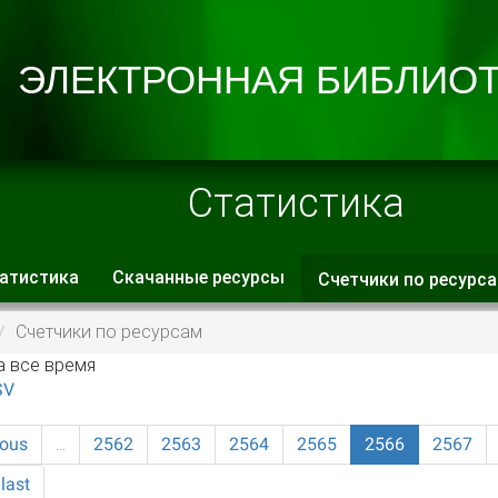
Статистика
атистика
Скачанные ресурсы
Счетчики по ресурс
 вкладки
Счетчики по ресурсам
а все время
SV
ious
…
2562
2563
2564
2565
2566
2567
last