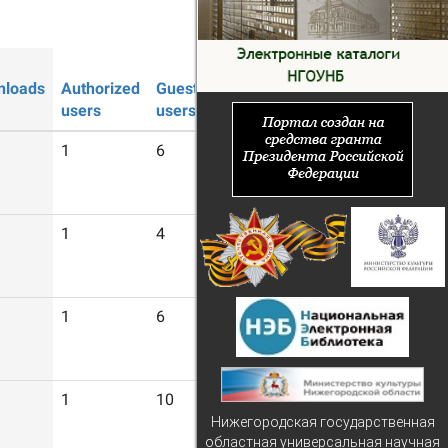
nloads
Authorized
Guest
users
users
1
6
1
4
1
6
1
10
Нижегородская государственная
областная универсальная научная