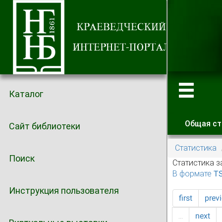
Каталог
Общая ст
Сайт библиотеки
Главные
Статистика
Поиск
Статистика з
В формате T
Инструкция пользователя
first
prev
…
next