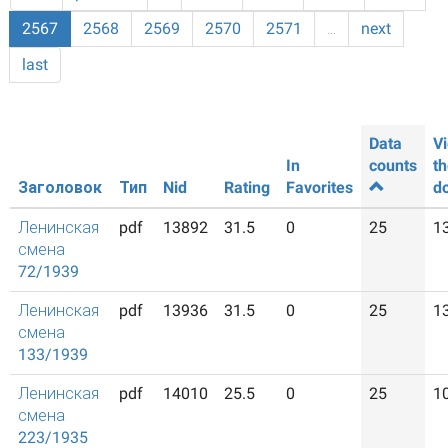
2567
2568
2569
2570
2571
…
next
last
Data
V
In
counts
t
Заголовок
Тип
Nid
Rating
Favorites
d
Ленинская
pdf
13892
31.5
0
25
1
смена
72/1939
Ленинская
pdf
13936
31.5
0
25
1
смена
133/1939
Ленинская
pdf
14010
25.5
0
25
1
смена
223/1935