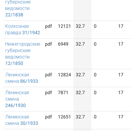
губернские
ведомости
22/1838
Колхозная
pdf
12121
32.7
0
17
правда 31/1942
Нижегородские
pdf
6949
32.7
0
17
губернские
ведомости
12/1850
Ленинская
pdf
12824
32.7
0
17
смена 86/1933
Ленинская
pdf
7871
32.7
0
17
смена
246/1930
Ленинская
pdf
12651
32.7
0
17
смена 30/1933