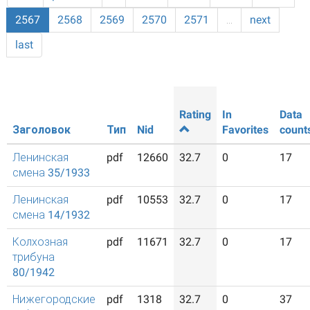
2567
2568
2569
2570
2571
…
next
last
Rating
In
Data
Заголовок
Тип
Nid
Favorites
count
Ленинская
pdf
12660
32.7
0
17
смена 35/1933
Ленинская
pdf
10553
32.7
0
17
смена 14/1932
Колхозная
pdf
11671
32.7
0
17
трибуна
80/1942
Нижегородские
pdf
1318
32.7
0
37