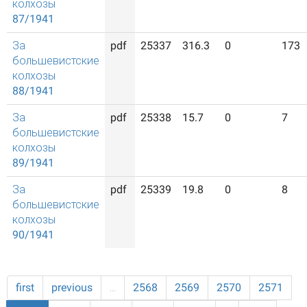
колхозы
87/1941
За
pdf
25337
316.3
0
173
большевистские
колхозы
88/1941
За
pdf
25338
15.7
0
7
большевистские
колхозы
89/1941
За
pdf
25339
19.8
0
8
большевистские
колхозы
90/1941
first
previous
…
2568
2569
2570
2571