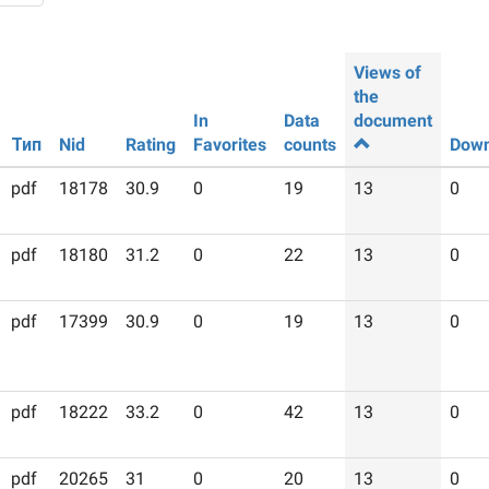
Views of
the
In
Data
document
Тип
Nid
Rating
Favorites
counts
Down
pdf
18178
30.9
0
19
13
0
pdf
18180
31.2
0
22
13
0
pdf
17399
30.9
0
19
13
0
pdf
18222
33.2
0
42
13
0
pdf
20265
31
0
20
13
0