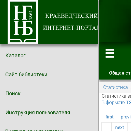
Каталог
Общая ст
Сайт библиотеки
Главные
Статистика
Поиск
Статистика з
В формате T
Инструкция пользователя
first
prev
…
next