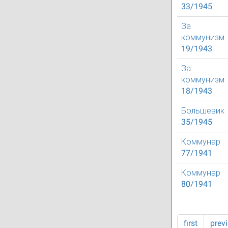
33/1945
За
коммунизм
19/1943
За
коммунизм
18/1943
Большевик
35/1945
Коммунар
77/1941
Коммунар
80/1941
first
prev