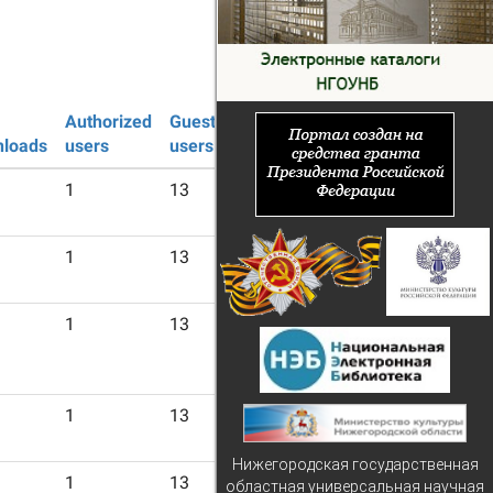
Authorized
Guest
loads
users
users
1
13
1
13
1
13
1
13
Нижегородская государственная
1
13
областная универсальная научная