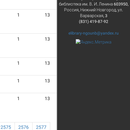
библиотека им. В. И. Ленина 603950,
Россия, Нижний Новгород, ул.
1
13
Варварская, 3
(831) 419-87-92
elibrary-ngounb@yandex.ru
1
13
1
13
1
13
1
13
2575
2576
2577