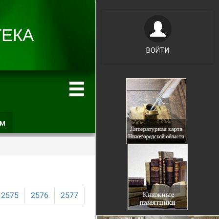
ВОЙТИ
ам
(активная
вкладка)
2575
2576
2577