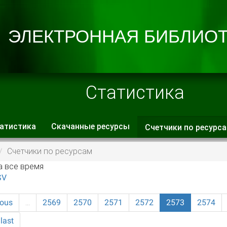
Статистика
атистика
Скачанные ресурсы
Счетчики по ресурс
 вкладки
Счетчики по ресурсам
а все время
SV
ious
…
2569
2570
2571
2572
2573
2574
last