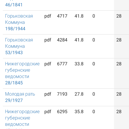
46/1841
Горьковская
pdf
4717
41.8
0
28
Коммуна
198/1944
Горьковская
pdf
4284
41.8
0
28
Коммуна
53/1943
Нижегородские
pdf
6777
33.8
0
28
губернские
ведомости
28/1845
Молодая рать
pdf
7193
27.8
0
28
29/1927
Нижегородские
pdf
6295
35.8
0
28
губернские
ведомости