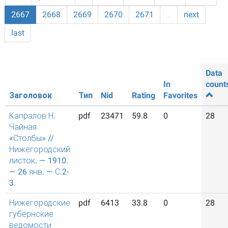
2667
2668
2669
2670
2671
…
next
last
Data
In
count
Заголовок
Тип
Nid
Rating
Favorites
Капралов Н.
pdf
23471
59.8
0
28
Чайная
«Столбы» //
Нижегородский
листок. — 1910.
— 26 янв. — С.2-
3.
Нижегородские
pdf
6413
33.8
0
28
губернские
ведомости