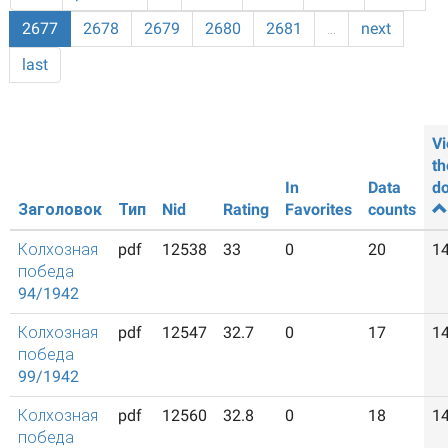
2677
2678
2679
2680
2681
…
next
last
Vi
th
In
Data
d
Заголовок
Тип
Nid
Rating
Favorites
counts
Колхозная
pdf
12538
33
0
20
1
победа
94/1942
Колхозная
pdf
12547
32.7
0
17
1
победа
99/1942
Колхозная
pdf
12560
32.8
0
18
1
победа