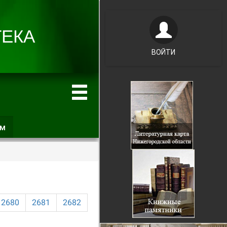
ВОЙТИ
ам
(активная
вкладка)
2680
2681
2682