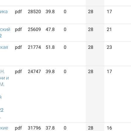
ника
pdf
28520
39.8
0
28
17
ский
pdf
25609
47.8
0
28
21
2
кая
pdf
21774
51.8
0
28
23
Н.
pdf
24747
39.8
0
28
17
ни и
М.
й
22
.
ские
pdf
31796
37.8
0
28
16