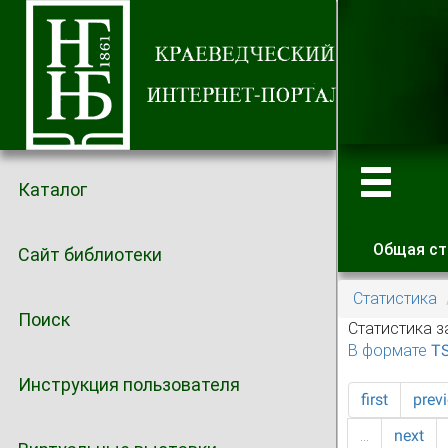
Каталог
Общая ст
Сайт библиотеки
Главные
Статистика
Поиск
Статистика з
В формате T
Инструкция пользователя
first
prev
…
next