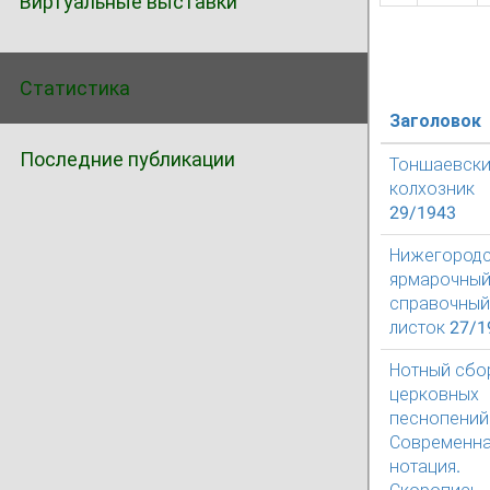
Виртуальные выставки
Статистика
Заголовок
Последние публикации
Тоншаевск
колхозник
29/1943
Нижегород
ярмарочны
справочный
листок 27/1
Нотный сбо
церковных
песнопений
Современн
нотация.