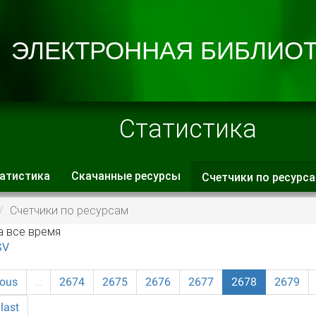
Статистика
атистика
Скачанные ресурсы
Счетчики по ресурс
 вкладки
Счетчики по ресурсам
а все время
SV
ious
…
2674
2675
2676
2677
2678
2679
last