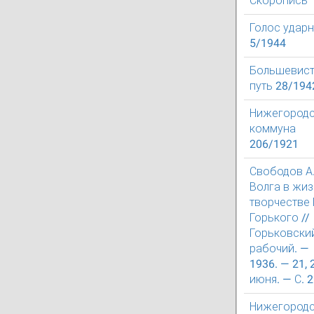
Скоропись
Голос удар
5/1944
Большевист
путь 28/194
Нижегородс
коммуна
206/1921
Свободов А.
Волга в жиз
творчестве 
Горького //
Горьковски
рабочий. —
1936. — 21, 
июня. — С. 2
Нижегород