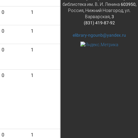
библиотека им. В. И. Ленина 603950,
Россия, Нижний Новгород, ул.
0
1
17
Варварская, 3
(831) 419-87-92
0
1
21
elibrary-ngounb@yandex.ru
0
1
23
0
1
17
0
1
16