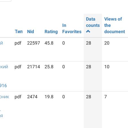
Data
Views of
In
counts
the
Тип
Nid
Rating
Favorites
document
ий
pdf
22597
45.8
0
28
20
ский
pdf
21714
25.8
0
28
10
й
916
рник
pdf
2474
19.8
0
28
7
.
ая