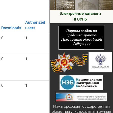
Authorized
Guest
Downloads
users
users
0
1
20
0
1
10
0
1
7
Нижегородская государственная
областная универсальная научная