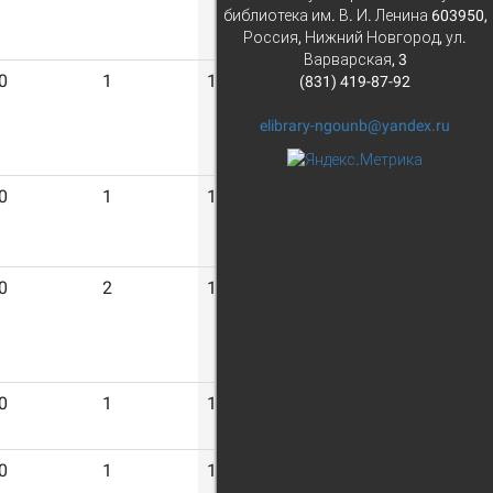
библиотека им. В. И. Ленина 603950,
Россия, Нижний Новгород, ул.
Варварская, 3
0
1
16
(831) 419-87-92
elibrary-ngounb@yandex.ru
0
1
16
0
2
16
0
1
16
0
1
16