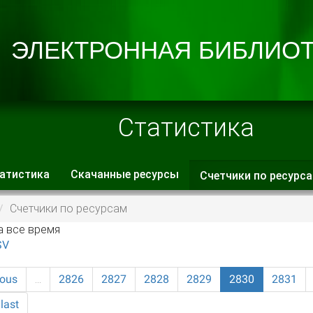
Статистика
атистика
Скачанные ресурсы
Счетчики по ресурс
 вкладки
Счетчики по ресурсам
а все время
SV
ious
…
2826
2827
2828
2829
2830
2831
last