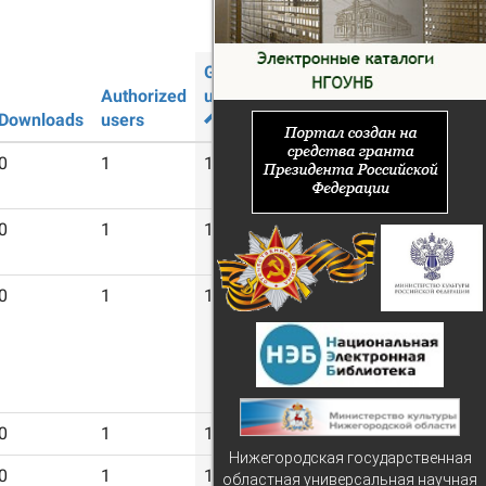
Guest
Authorized
users
Downloads
users
0
1
16
0
1
16
0
1
16
0
1
16
Нижегородская государственная
0
1
16
областная универсальная научная