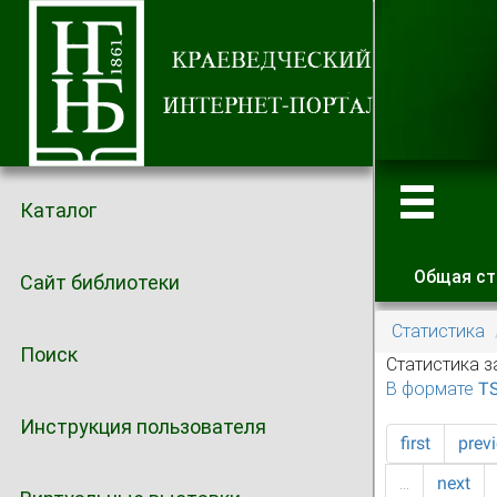
Каталог
Общая ст
Сайт библиотеки
Главные
Статистика
Поиск
Статистика з
В формате T
Инструкция пользователя
first
prev
…
next