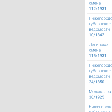
смена
112/1931
Нижегород
губернские
ведомости
10/1842
Ленинская
смена
115/1931
Нижегород
губернские
ведомости
24/1850
Молодая ра
38/1925
Нижегород