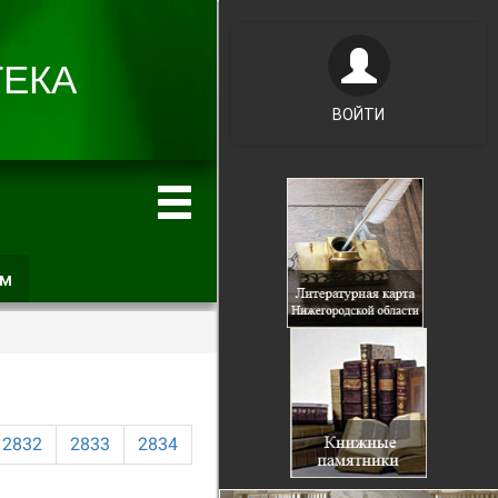
ВОЙТИ
ам
(активная
вкладка)
2832
2833
2834