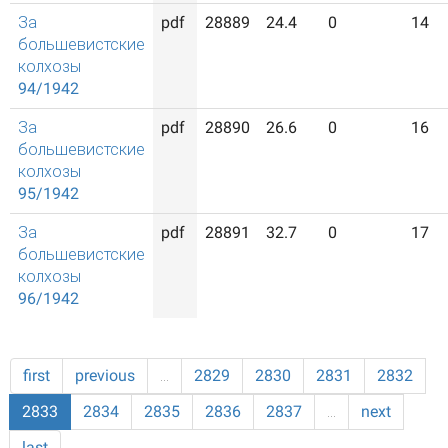
За
pdf
28889
24.4
0
14
большевистские
колхозы
94/1942
За
pdf
28890
26.6
0
16
большевистские
колхозы
95/1942
За
pdf
28891
32.7
0
17
большевистские
колхозы
96/1942
first
previous
…
2829
2830
2831
2832
2833
2834
2835
2836
2837
…
next
last