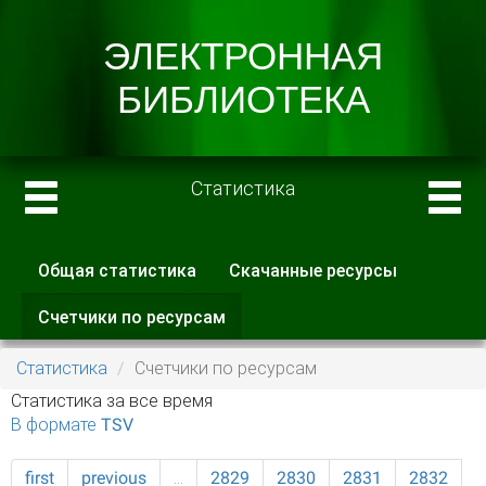
Статистика
Общая статистика
Скачанные ресурсы
Главные вкладки
Счетчики по ресурсам
(активная
вкладка)
Статистика
Счетчики по ресурсам
Статистика за все время
В формате TSV
first
previous
…
2829
2830
2831
2832