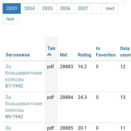
2833
2834
2835
2836
2837
…
next
last
Тип
In
Data
Заголовок
Nid
Rating
Favorites
coun
За
pdf
28883
16.2
0
12
большевистские
колхозы
87/1942
За
pdf
28884
24.3
0
13
большевистские
колхозы
89/1942
За
pdf
28885
20.1
0
11