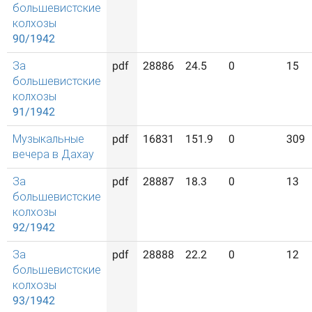
большевистские
колхозы
90/1942
За
pdf
28886
24.5
0
15
большевистские
колхозы
91/1942
Музыкальные
pdf
16831
151.9
0
309
вечера в Дахау
За
pdf
28887
18.3
0
13
большевистские
колхозы
92/1942
За
pdf
28888
22.2
0
12
большевистские
колхозы
93/1942