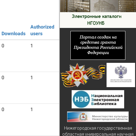
Authorized
Guest
Downloads
users
users
0
1
10
0
1
11
0
1
8
Нижегородская государственная
областная универсальная научная