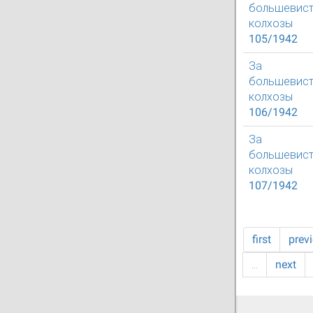
большевист
колхозы
105/1942
За
большевист
колхозы
106/1942
За
большевист
колхозы
107/1942
first
prev
…
next