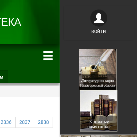
ВОЙТИ
ам
(активная
вкладка)
2836
2837
2838