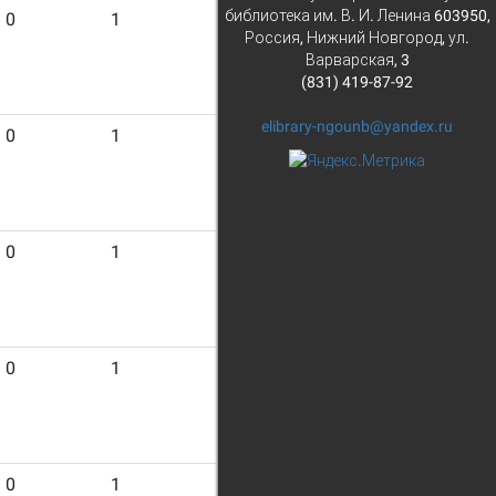
библиотека им. В. И. Ленина 603950,
0
1
13
Россия, Нижний Новгород, ул.
Варварская, 3
(831) 419-87-92
elibrary-ngounb@yandex.ru
0
1
8
0
1
18
0
1
8
0
1
12