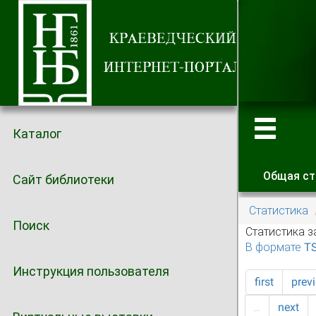
Каталог
Общая ст
Сайт библиотеки
Главные
Статистика
Поиск
Статистика з
В формате T
Инструкция пользователя
first
prev
…
next