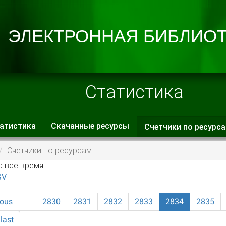
Статистика
атистика
Скачанные ресурсы
Счетчики по ресурс
 вкладки
Счетчики по ресурсам
а все время
SV
ious
…
2830
2831
2832
2833
2834
2835
last