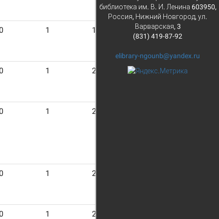
библиотека им. В. И. Ленина 603950,
Россия, Нижний Новгород, ул.
Варварская, 3
0
1
19
(831) 419-87-92
elibrary-ngounb@yandex.ru
0
1
20
0
1
24
0
1
23
0
1
24