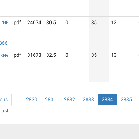
ский
pdf
24074
30.5
0
35
12
й
866
ские
pdf
31678
32.5
0
35
13
ious
…
2830
2831
2832
2833
2834
2835
last