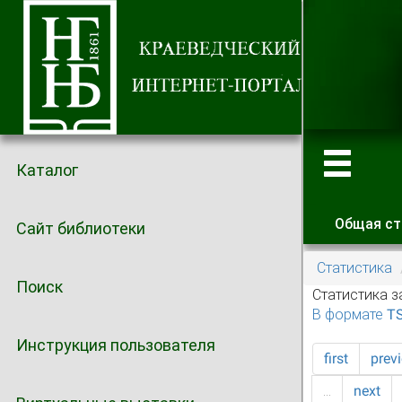
Каталог
Общая ст
Сайт библиотеки
Главные
Статистика
Поиск
Статистика з
В формате T
Инструкция пользователя
first
prev
…
next