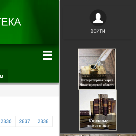
ВОЙТИ
ам
(активная
вкладка)
2836
2837
2838