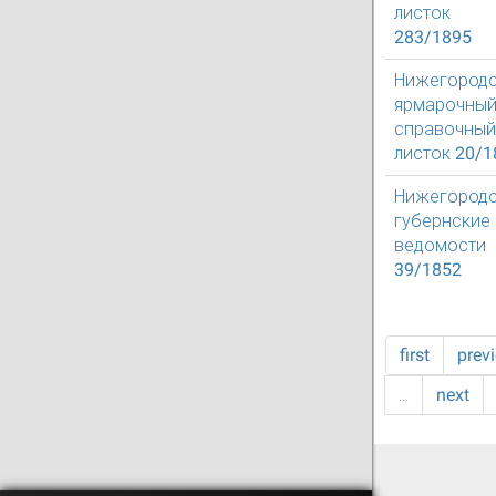
листок
283/1895
Нижегород
ярмарочны
справочный
листок 20/1
Нижегород
губернские
ведомости
39/1852
first
prev
…
next