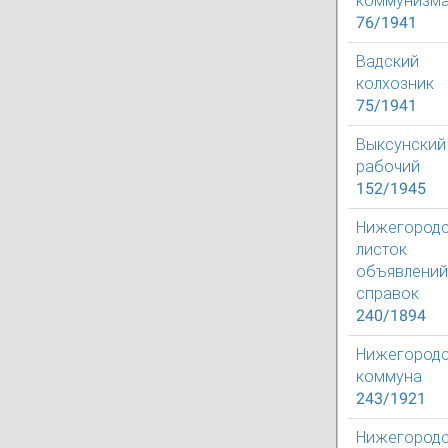
коммунизм
76/1941
Вадский
колхозник
75/1941
Выксунский
рабочий
152/1945
Нижегород
листок
объявлений
справок
240/1894
Нижегородс
коммуна
243/1921
Нижегород