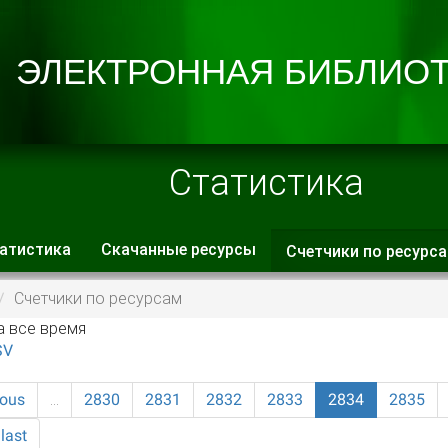
Статистика
атистика
Скачанные ресурсы
Счетчики по ресурс
 вкладки
Счетчики по ресурсам
а все время
SV
ious
…
2830
2831
2832
2833
2834
2835
last