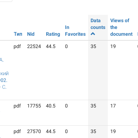
Data
Views of
In
counts
the
Тип
Nid
Rating
Favorites
document
pdf
22524
44.5
0
35
19
А.
ский
902.
 С.
pdf
17755
40.5
0
35
17
у
pdf
27570
44.5
0
35
19