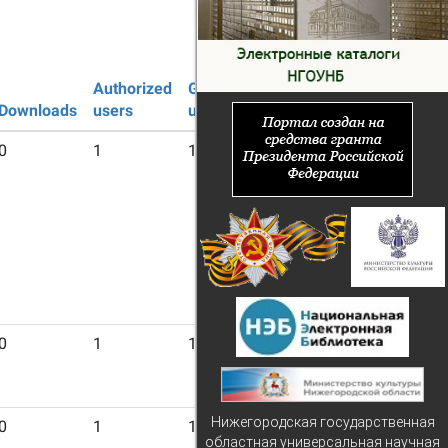
Authorized
Guest
Downloads
users
users
0
1
19
0
1
17
Нижегородская государственная
0
1
19
областная универсальная научная