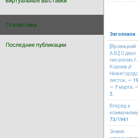
Виртуальные выставки
Статистика
Заголовок
Последние публикации
[Яровицкий
А.В.] О двух
писателях / 
Корнев //
Нижегород
листок. — 1
— 7 марта. —
2.
Вперёд к
коммунизм
73/1941
Знамя