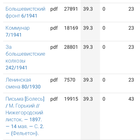
Большевистский
pdf
27891
39.3
0
23
фронт 6/1941
Коммунар
pdf
18169
39.3
0
23
7/1941
За
pdf
28801
39.3
0
23
большевистские
колхозы
242/1941
Ленинская
pdf
7570
39.3
0
23
смена 80/1930
Письма [Болесь]
pdf
19915
39.3
0
43
/ М. Горький //
Нижегородский
листок. — 1897.
— 14 мая. — С. 2.
— (Фельетон).