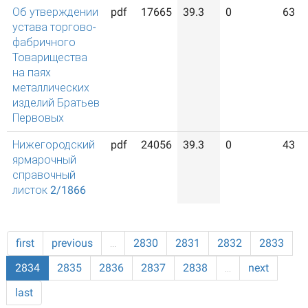
Об утверждении
pdf
17665
39.3
0
63
устава торгово-
фабричного
Товарищества
на паях
металлических
изделий Братьев
Первовых
Нижегородский
pdf
24056
39.3
0
43
ярмарочный
справочный
листок 2/1866
first
previous
…
2830
2831
2832
2833
2834
2835
2836
2837
2838
…
next
last