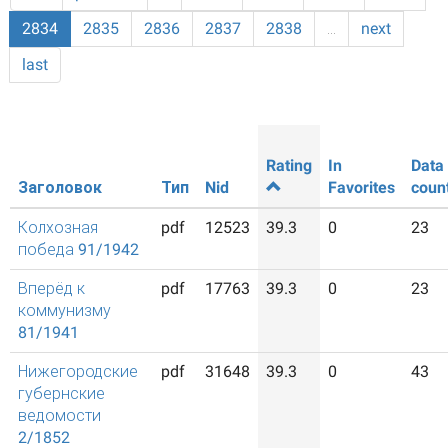
2834
2835
2836
2837
2838
…
next
last
Rating
In
Data
Заголовок
Тип
Nid
Favorites
coun
Колхозная
pdf
12523
39.3
0
23
победа 91/1942
Вперёд к
pdf
17763
39.3
0
23
коммунизму
81/1941
Нижегородские
pdf
31648
39.3
0
43
губернские
ведомости
2/1852