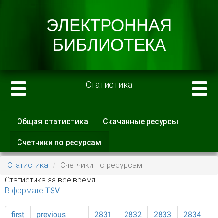
Статистика
Общая статистика
Скачанные ресурсы
Главные вкладки
Счетчики по ресурсам
(активная
вкладка)
Статистика
Счетчики по ресурсам
Статистика за все время
В формате TSV
first
previous
…
2831
2832
2833
2834