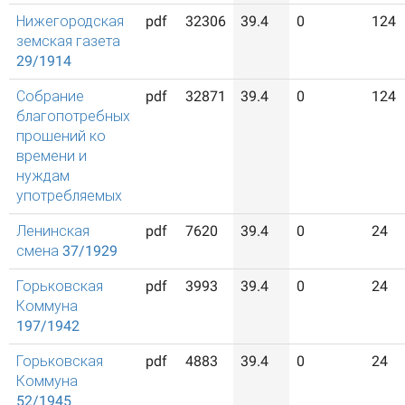
Нижегородская
pdf
32306
39.4
0
124
земская газета
29/1914
Собрание
pdf
32871
39.4
0
124
благопотребных
прошений ко
времени и
нуждам
употребляемых
Ленинская
pdf
7620
39.4
0
24
смена 37/1929
Горьковская
pdf
3993
39.4
0
24
Коммуна
197/1942
Горьковская
pdf
4883
39.4
0
24
Коммуна
52/1945