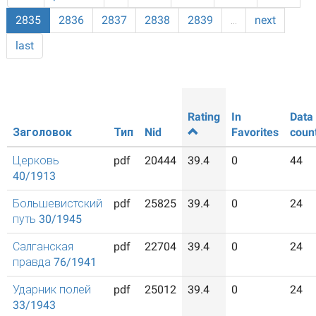
2835
2836
2837
2838
2839
…
next
last
Rating
In
Data
Заголовок
Тип
Nid
Favorites
coun
Церковь
pdf
20444
39.4
0
44
40/1913
Большевистский
pdf
25825
39.4
0
24
путь 30/1945
Салганская
pdf
22704
39.4
0
24
правда 76/1941
Ударник полей
pdf
25012
39.4
0
24
33/1943