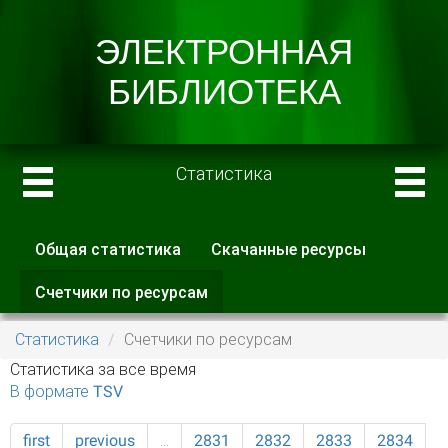
Статистика
Общая статистика
Скачанные ресурсы
Главные вкладки
Счетчики по ресурсам
(активная
вкладка)
Статистика
Счетчики по ресурсам
Статистика за все время
В формате TSV
first
previous
…
2831
2832
2833
2834