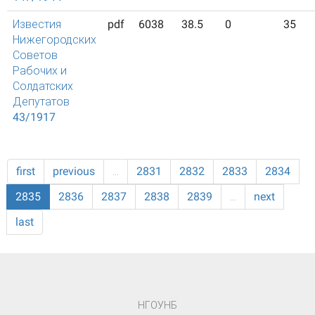
Известия
pdf
6038
38.5
0
35
Нижегородских
Советов
Рабочих и
Солдатских
Депутатов
43/1917
first
previous
…
2831
2832
2833
2834
2835
2836
2837
2838
2839
…
next
last
НГОУНБ