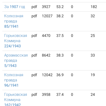
За 1907 год
pdf
3927
53.2
0
182
Колхозная
pdf
12027
38.2
0
32
правда
85/1941
Горьковская
pdf
4470
37.5
0
25
Коммуна
224/1943
Арзамасская
pdf
8642
38.3
0
33
правда
5/1943
Колхозная
pdf
12042
36.9
0
19
правда
96/1941
Горьковская
pdf
3958
37.4
0
24
Коммуна
162/1942