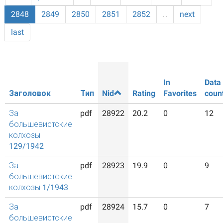
2848
2849
2850
2851
2852
…
next
last
In
Data
Заголовок
Тип
Nid
Rating
Favorites
coun
За
pdf
28922
20.2
0
12
большевистские
колхозы
129/1942
За
pdf
28923
19.9
0
9
большевистские
колхозы 1/1943
За
pdf
28924
15.7
0
7
большевистские