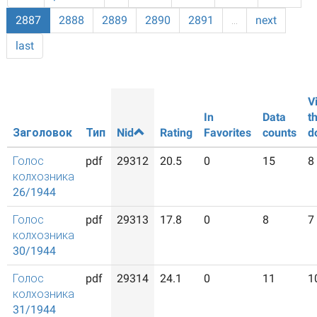
2887
2888
2889
2890
2891
…
next
last
V
In
Data
t
Заголовок
Тип
Nid
Rating
Favorites
counts
d
Голос
pdf
29312
20.5
0
15
8
колхозника
26/1944
Голос
pdf
29313
17.8
0
8
7
колхозника
30/1944
Голос
pdf
29314
24.1
0
11
1
колхозника
31/1944