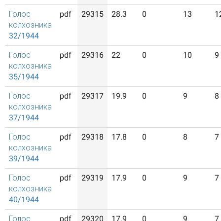
Голос
pdf
29315
28.3
0
13
1
колхозника
32/1944
Голос
pdf
29316
22
0
10
9
колхозника
35/1944
Голос
pdf
29317
19.9
0
9
8
колхозника
37/1944
Голос
pdf
29318
17.8
0
8
7
колхозника
39/1944
Голос
pdf
29319
17.9
0
9
7
колхозника
40/1944
Голос
pdf
29320
17.9
0
9
7