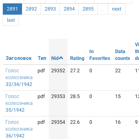
2891
2892
2893
2894
2895
…
next
last
V
In
Data
t
Заголовок
Тип
Nid
Rating
Favorites
counts
d
Голос
pdf
29352
27.2
0
22
1
колхозника
33/34/1942
Голос
pdf
29353
28.5
0
15
1
колхозника
35/1942
Голос
pdf
29354
22.6
0
16
9
колхозника
36/1942