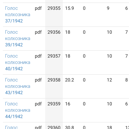
Голос
pdf
29355
15.9
0
9
6
колхозника
37/1942
Голос
pdf
29356
18
0
10
7
колхозника
39/1942
Голос
pdf
29357
18
0
10
7
колхозника
40/1942
Голос
pdf
29358
20.2
0
12
8
колхозника
43/1942
Голос
pdf
29359
16
0
10
6
колхозника
44/1942
Голос
pdf
29360
30.8
0
18
1