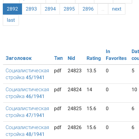
2892
2893
2894
2895
2896
…
next
last
In
Da
Заголовок
Тип
Nid
Rating
Favorites
cou
Социалистическая
pdf
24823
13.5
0
5
стройка 45/1941
Социалистическая
pdf
24824
14
0
10
стройка 46/1941
Социалистическая
pdf
24825
15.6
0
6
стройка 47/1941
Социалистическая
pdf
24826
15.6
0
6
стройка 48/1941