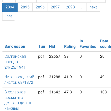
2894
2895
2896
2897
2898
…
next
last
In
Data
Заголовок
Тип
Nid
Rating
Favorites
count
Салганская
pdf
22657
39
0
20
правда
24/25/1941
Нижегородский
pdf
31288
41.9
0
49
листок 68/1872
В холерное
pdf
31642
47.3
0
103
время что
должен делать
каждый