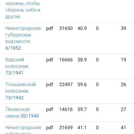
человек, чтобы
сберечь себя и
других
Нижегородские
pdf
31650
40.9
0
39
губернские
ведомости
6/1852
Вадский
pdf
16666
38.9
0
19
колхозник
73/1941
Тоншаевский
pdf
22497
39.6
0
26
колхозник
73/1942
Ленинская
pdf
14616
39.7
0
27
смена 50/1940
Нижегородские
pdf
31659
41.1
0
41