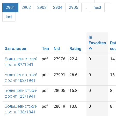
2901
2902
2903
2904
2905
…
next
last
In
Favorites
Da
Заголовок
Тип
Nid
Rating
co
Большевистский
pdf
27976
22.4
0
14
фронт 87/1941
Большевистский
pdf
27991
26.6
0
16
фронт 102/1941
Большевистский
pdf
28005
15.8
0
8
фронт 123/1941
Большевистский
pdf
28019
13.8
0
8
фронт 138/1941