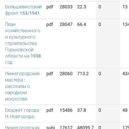
Большевистский
pdf
28033
22.3
0
13
фронт 153/1941
План
pdf
28047
66.4
0
13
хозяйственного
и культурного
строительства
Горьковской
области на 1938
год
Нижегородские
pdf
28060
713.2
0
43
мастера :
рассказы о
народном
искусстве
Бюджет города
pdf
15486
37.8
0
48
Н.-Новгорода.
Нижегородская
subj
17612
48099.7
0
17