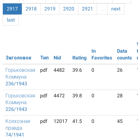
2917
2918
2919
2920
2921
…
next
last
In
Data
Заголовок
Тип
Nid
Rating
Favorites
counts
Горьковская
pdf
4482
39.6
0
26
Коммуна
236/1943
Горьковская
pdf
4472
39.8
0
28
Коммуна
226/1943
Колхозная
pdf
12017
41.5
0
45
правда
74/1941