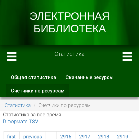
Статистика
Общая статистика
Скачанные ресурсы
Главные вкладки
Счетчики по ресурсам
(активная
вкладка)
Статистика
Счетчики по ресурсам
Статистика за все время
В формате TSV
first
previous
…
2916
2917
2918
2919