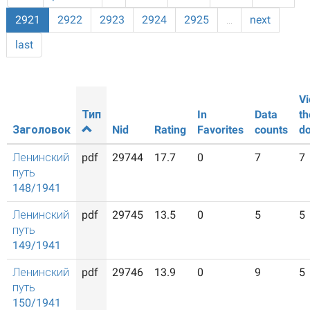
2921
2922
2923
2924
2925
…
next
last
Vi
Тип
In
Data
th
Заголовок
Nid
Rating
Favorites
counts
d
Ленинский
pdf
29744
17.7
0
7
7
путь
148/1941
Ленинский
pdf
29745
13.5
0
5
5
путь
149/1941
Ленинский
pdf
29746
13.9
0
9
5
путь
150/1941