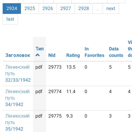
2924
2925
2926
2927
2928
…
next
last
V
Тип
In
Data
t
Заголовок
Nid
Rating
Favorites
counts
d
Ленинский
pdf
29773
13.5
0
5
5
путь
32/33/1942
Ленинский
pdf
29774
11.4
0
4
4
путь
34/1942
Ленинский
pdf
29775
9.3
0
3
3
путь
35/1942