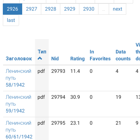
2926
2927
2928
2929
2930
…
next
last
V
Тип
In
Data
t
Заголовок
Nid
Rating
Favorites
counts
d
Ленинский
pdf
29793
11.4
0
4
4
путь
58/1942
Ленинский
pdf
29794
30.9
0
19
1
путь
59/1942
Ленинский
pdf
29795
23.1
0
21
9
путь
60/61/1942