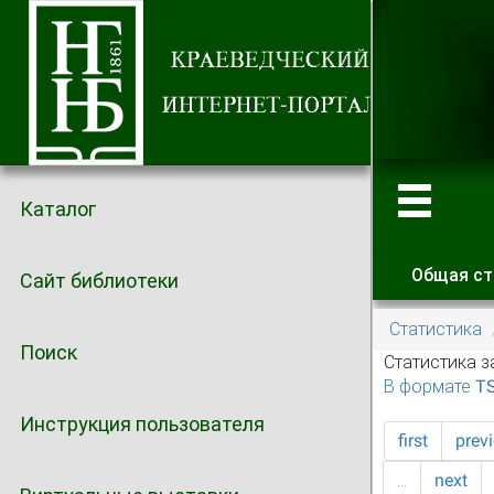
Каталог
Общая ст
Сайт библиотеки
Главные
Статистика
Поиск
Статистика з
В формате T
Инструкция пользователя
first
prev
…
next