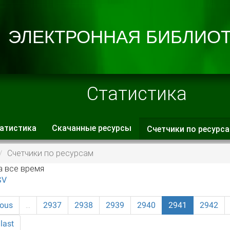
Статистика
атистика
Скачанные ресурсы
Счетчики по ресурс
 вкладки
Счетчики по ресурсам
а все время
SV
ious
…
2937
2938
2939
2940
2941
2942
last