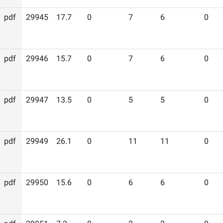
pdf
29945
17.7
0
7
6
0
pdf
29946
15.7
0
7
6
0
pdf
29947
13.5
0
5
5
0
pdf
29949
26.1
0
11
11
0
pdf
29950
15.6
0
6
6
0