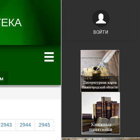
ВОЙТИ
ам
(активная
вкладка)
2943
2944
2945