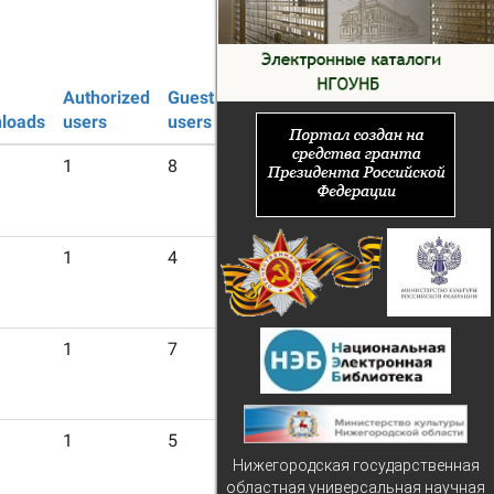
Authorized
Guest
loads
users
users
1
8
1
4
1
7
1
5
Нижегородская государственная
областная универсальная научная