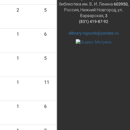
библиотека им. В. И. Ленина 603950,
2
5
Россия, Нижний Новгород, ул.
Варварская, 3
(831) 419-87-92
elibrary-ngounb@yandex.ru
1
6
1
5
1
11
1
6