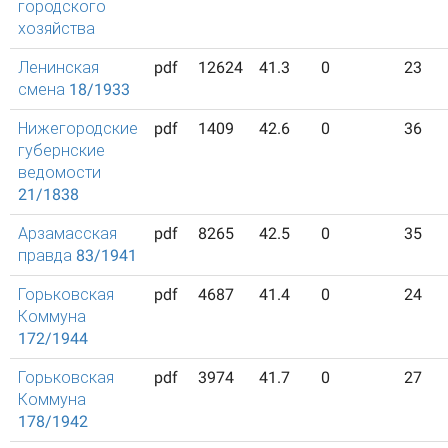
городского
хозяйства
Ленинская
pdf
12624
41.3
0
23
смена 18/1933
Нижегородские
pdf
1409
42.6
0
36
губернские
ведомости
21/1838
Арзамасская
pdf
8265
42.5
0
35
правда 83/1941
Горьковская
pdf
4687
41.4
0
24
Коммуна
172/1944
Горьковская
pdf
3974
41.7
0
27
Коммуна
178/1942