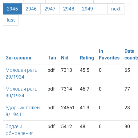
2945
2946
2947
2948
2949
…
next
last
In
Data
Заголовок
Тип
Nid
Rating
Favorites
count
Молодая рать
pdf
7313
45.5
0
65
29/1924
Молодая рать
pdf
7314
46.7
0
77
30/1924
Ударник полей
pdf
24551
41.3
0
23
9/1941
Задачи
pdf
5412
48
0
90
обновления