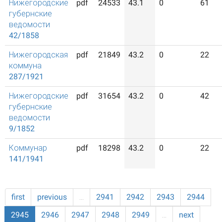
Нижегородские
pdf
24533
43.1
0
61
губернские
ведомости
42/1858
Нижегородская
pdf
21849
43.2
0
22
коммуна
287/1921
Нижегородские
pdf
31654
43.2
0
42
губернские
ведомости
9/1852
Коммунар
pdf
18298
43.2
0
22
141/1941
first
previous
…
2941
2942
2943
2944
2945
2946
2947
2948
2949
…
next