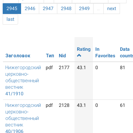
2945
2946
2947
2948
2949
…
next
last
Rating
In
Data
Заголовок
Тип
Nid
Favorites
count
Нижегородский
pdf
2177
43.1
0
81
церковно-
общественный
вестник
41/1910
Нижегородский
pdf
2128
43.1
0
61
церковно-
общественный
вестник
40/1906