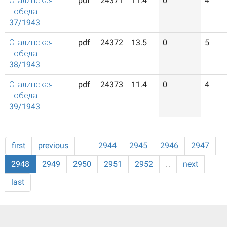
Сталинская
pdf
24371
11.4
0
4
победа
37/1943
Сталинская
pdf
24372
13.5
0
5
победа
38/1943
Сталинская
pdf
24373
11.4
0
4
победа
39/1943
first
previous
…
2944
2945
2946
2947
2948
2949
2950
2951
2952
…
next
last