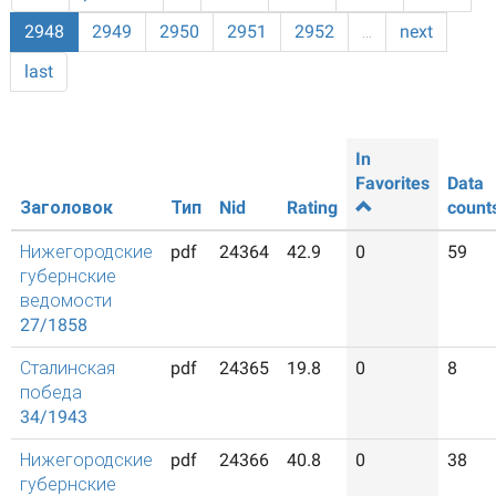
2948
2949
2950
2951
2952
…
next
last
In
Favorites
Data
Заголовок
Тип
Nid
Rating
count
Нижегородские
pdf
24364
42.9
0
59
губернские
ведомости
27/1858
Сталинская
pdf
24365
19.8
0
8
победа
34/1943
Нижегородские
pdf
24366
40.8
0
38
губернские