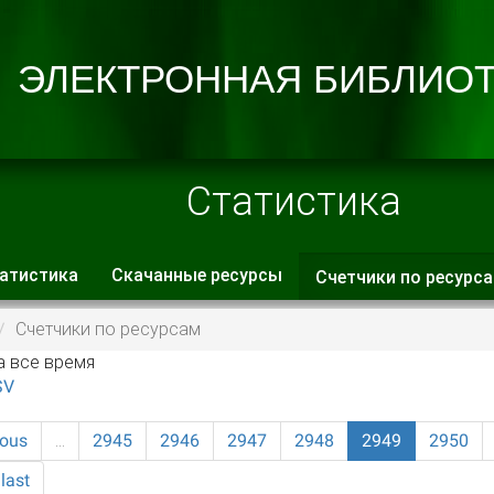
Статистика
атистика
Скачанные ресурсы
Счетчики по ресурс
 вкладки
Счетчики по ресурсам
а все время
SV
ious
…
2945
2946
2947
2948
2949
2950
last