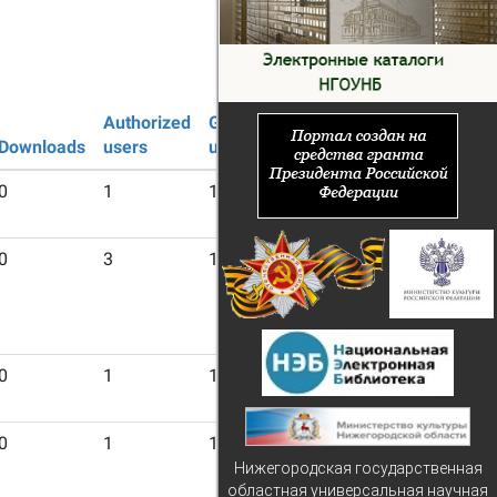
Authorized
Guest
Downloads
users
users
0
1
18
0
3
16
0
1
18
0
1
18
Нижегородская государственная
областная универсальная научная