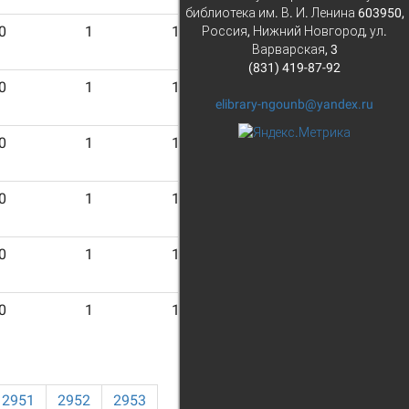
библиотека им. В. И. Ленина 603950,
0
1
18
Россия, Нижний Новгород, ул.
Варварская, 3
(831) 419-87-92
0
1
18
elibrary-ngounb@yandex.ru
0
1
18
0
1
18
0
1
18
0
1
18
2951
2952
2953