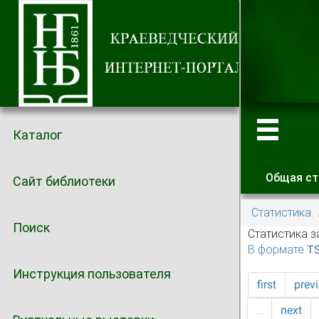
Каталог
Общая ст
Сайт библиотеки
Главные
Статистика
Поиск
Статистика з
В формате T
Инструкция пользователя
first
prev
…
next