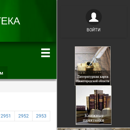
ВОЙТИ
ам
(активная
вкладка)
2951
2952
2953