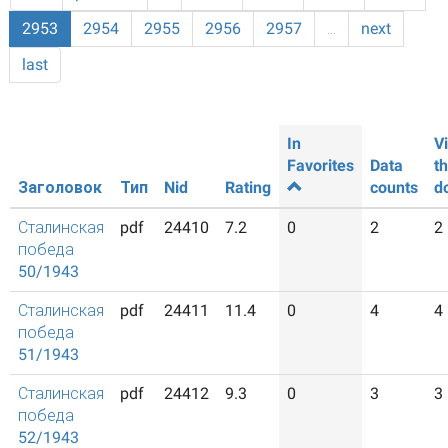
2953
2954
2955
2956
2957
…
next
last
In
V
Favorites
Data
t
Заголовок
Тип
Nid
Rating
counts
d
Сталинская
pdf
24410
7.2
0
2
2
победа
50/1943
Сталинская
pdf
24411
11.4
0
4
4
победа
51/1943
Сталинская
pdf
24412
9.3
0
3
3
победа
52/1943