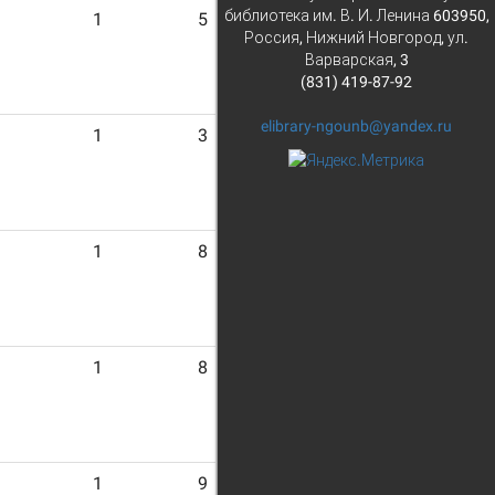
библиотека им. В. И. Ленина 603950,
1
5
Россия, Нижний Новгород, ул.
Варварская, 3
(831) 419-87-92
elibrary-ngounb@yandex.ru
1
3
1
8
1
8
1
9