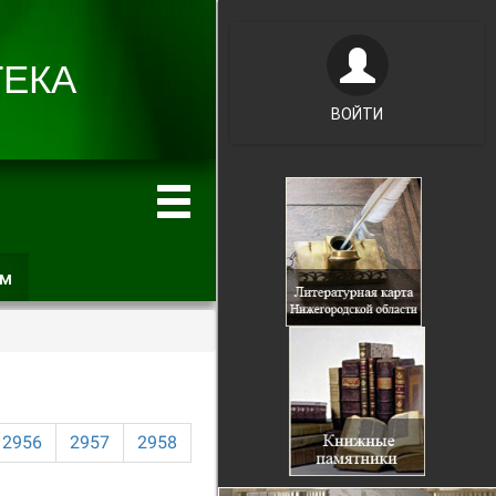
ВОЙТИ
ам
(активная
вкладка)
2956
2957
2958