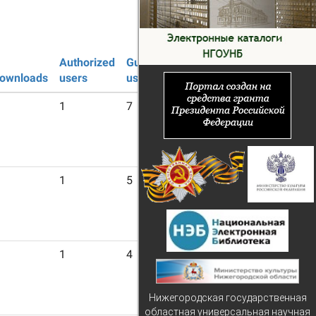
Authorized
Guest
ownloads
users
users
1
7
1
5
1
4
Нижегородская государственная
областная универсальная научная