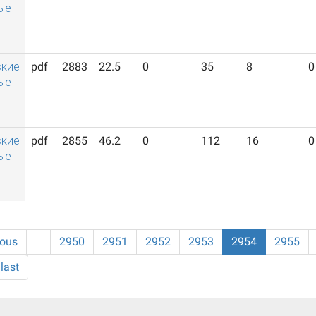
ые
ские
pdf
2883
22.5
0
35
8
0
ые
ские
pdf
2855
46.2
0
112
16
0
ые
ious
…
2950
2951
2952
2953
2954
2955
last