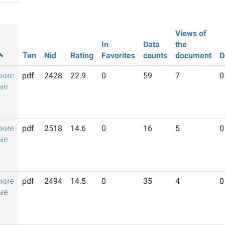
Views of
In
Data
the
Тип
Nid
Rating
Favorites
counts
document
D
ские
pdf
2428
22.9
0
59
7
0
ые
ские
pdf
2518
14.6
0
16
5
0
ые
ские
pdf
2494
14.5
0
35
4
0
ые