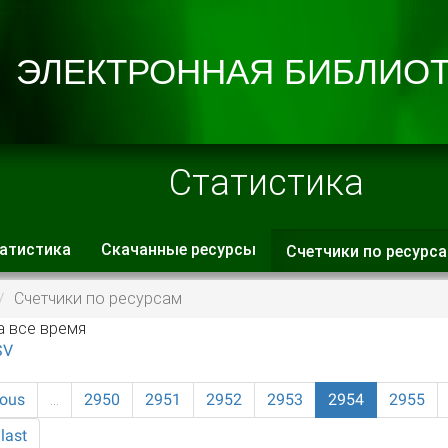
Статистика
атистика
Скачанные ресурсы
Счетчики по ресурс
 вкладки
Счетчики по ресурсам
а все время
SV
ious
…
2950
2951
2952
2953
2954
2955
last