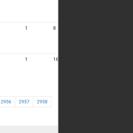
1
8
1
16
2956
2957
2958