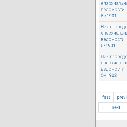
епархиальн
ведомости
5-/1901
Нижегород
епархиальн
ведомости
5/1901
Нижегород
епархиальн
ведомости
5-/1902
first
prev
…
next