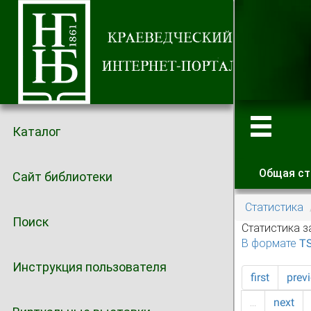
Каталог
Общая ст
Сайт библиотеки
Главные
Статистика
Поиск
Статистика з
В формате T
Инструкция пользователя
first
prev
…
next