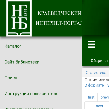
Каталог
Общая ст
Сайт библиотеки
Главные
Статистика
Поиск
Статистика з
В формате T
Инструкция пользователя
first
prev
…
next