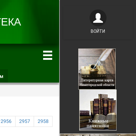
ВОЙТИ
ам
(активная
вкладка)
2956
2957
2958