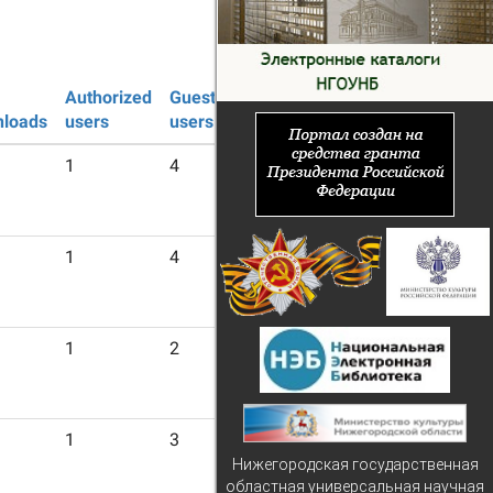
Authorized
Guest
loads
users
users
1
4
1
4
1
2
1
3
Нижегородская государственная
областная универсальная научная