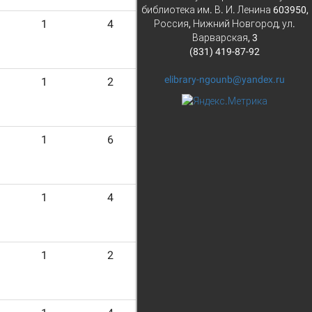
библиотека им. В. И. Ленина 603950,
1
4
Россия, Нижний Новгород, ул.
Варварская, 3
(831) 419-87-92
elibrary-ngounb@yandex.ru
1
2
1
6
1
4
1
2