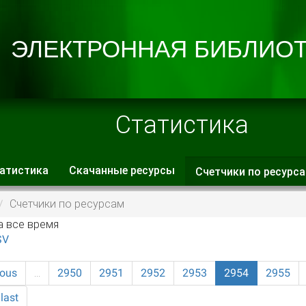
Статистика
атистика
Скачанные ресурсы
Счетчики по ресурс
 вкладки
Счетчики по ресурсам
а все время
SV
ious
…
2950
2951
2952
2953
2954
2955
last