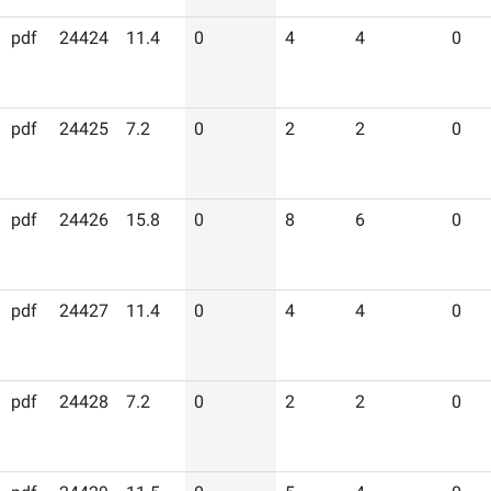
pdf
24424
11.4
0
4
4
0
pdf
24425
7.2
0
2
2
0
pdf
24426
15.8
0
8
6
0
pdf
24427
11.4
0
4
4
0
pdf
24428
7.2
0
2
2
0