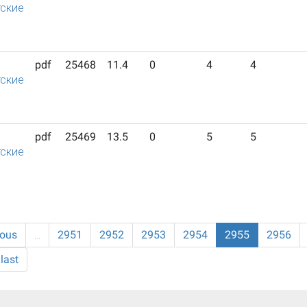
ские
pdf
25468
11.4
0
4
4
ские
pdf
25469
13.5
0
5
5
ские
ious
…
2951
2952
2953
2954
2955
2956
last