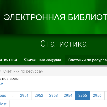
Статистика
атистика
Скачанные ресурсы
Счетчики по ресурс
 вкладки
Счетчики по ресурсам
а все время
SV
ious
…
2951
2952
2953
2954
2955
2956
last