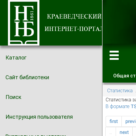
Каталог
Общая ст
Сайт библиотеки
Главные
Статистика
Поиск
Статистика з
В формате T
Инструкция пользователя
first
prev
…
next