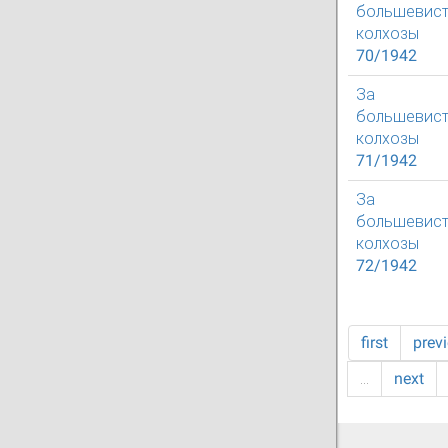
большевист
колхозы
70/1942
За
большевист
колхозы
71/1942
За
большевист
колхозы
72/1942
first
prev
…
next