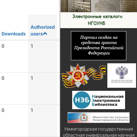
Authorized
Guest
Downloads
users
users
0
1
10
0
1
11
0
1
3
Нижегородская государственная
областная универсальная научная