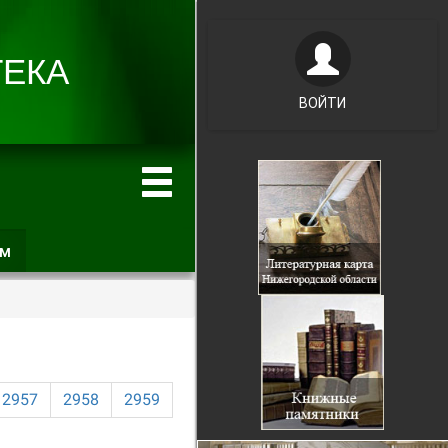
ВОЙТИ
ам
(активная
вкладка)
2957
2958
2959