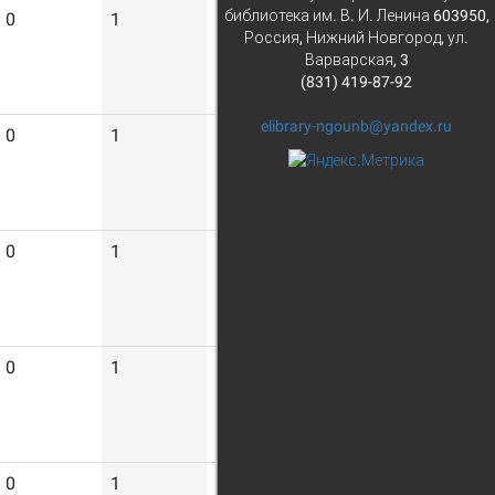
библиотека им. В. И. Ленина 603950,
0
1
6
Россия, Нижний Новгород, ул.
Варварская, 3
(831) 419-87-92
elibrary-ngounb@yandex.ru
0
1
7
0
1
8
0
1
7
0
1
10