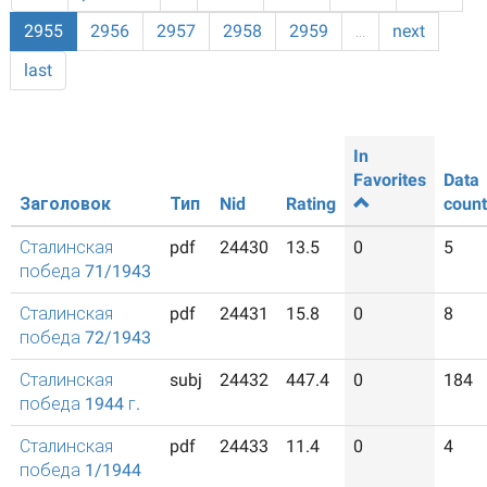
2955
2956
2957
2958
2959
…
next
last
In
Favorites
Data
Заголовок
Тип
Nid
Rating
count
Сталинская
pdf
24430
13.5
0
5
победа 71/1943
Сталинская
pdf
24431
15.8
0
8
победа 72/1943
Сталинская
subj
24432
447.4
0
184
победа 1944 г.
Сталинская
pdf
24433
11.4
0
4
победа 1/1944