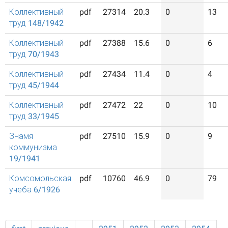
Коллективный
pdf
27314
20.3
0
13
труд 148/1942
Коллективный
pdf
27388
15.6
0
6
труд 70/1943
Коллективный
pdf
27434
11.4
0
4
труд 45/1944
Коллективный
pdf
27472
22
0
10
труд 33/1945
Знамя
pdf
27510
15.9
0
9
коммунизма
19/1941
Комсомольская
pdf
10760
46.9
0
79
учеба 6/1926