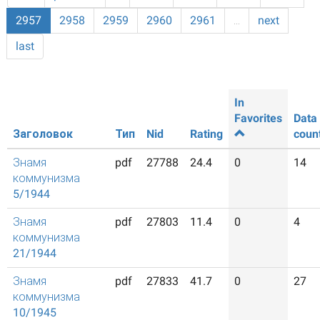
2957
2958
2959
2960
2961
…
next
last
In
Favorites
Data
Заголовок
Тип
Nid
Rating
coun
Знамя
pdf
27788
24.4
0
14
коммунизма
5/1944
Знамя
pdf
27803
11.4
0
4
коммунизма
21/1944
Знамя
pdf
27833
41.7
0
27
коммунизма
10/1945