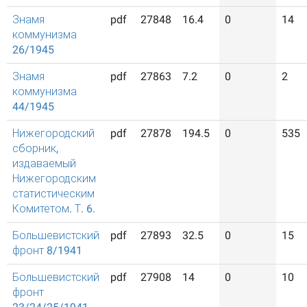
Знамя
pdf
27848
16.4
0
14
коммунизма
26/1945
Знамя
pdf
27863
7.2
0
2
коммунизма
44/1945
Нижегородский
pdf
27878
194.5
0
535
сборник,
издаваемый
Нижегородским
статистическим
Комитетом. Т. 6.
Большевистский
pdf
27893
32.5
0
15
фронт 8/1941
Большевистский
pdf
27908
14
0
10
фронт