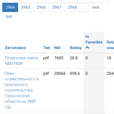
2964
2965
2966
2967
2968
…
next
last
In
Favorites
Dat
Заголовок
Тип
Nid
Rating
cou
Ленинская смена
pdf
7685
28.8
0
18
103/1929
План
pdf
28066
498.6
0
204
хозяйственного и
культурного
строительства
Горьковской
области на 1937
год