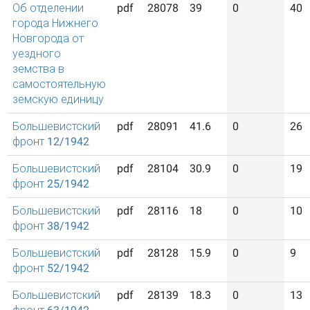
Об отделении
pdf
28078
39
0
40
города Нижнего
Новгорода от
уездного
земства в
самостоятельную
земскую единицу
Большевистский
pdf
28091
41.6
0
26
фронт 12/1942
Большевистский
pdf
28104
30.9
0
19
фронт 25/1942
Большевистский
pdf
28116
18
0
10
фронт 38/1942
Большевистский
pdf
28128
15.9
0
9
фронт 52/1942
Большевистский
pdf
28139
18.3
0
13