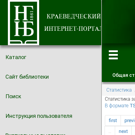
Каталог
Общая ст
Сайт библиотеки
Главные
Статистика
Поиск
Статистика з
В формате T
Инструкция пользователя
first
prev
…
next