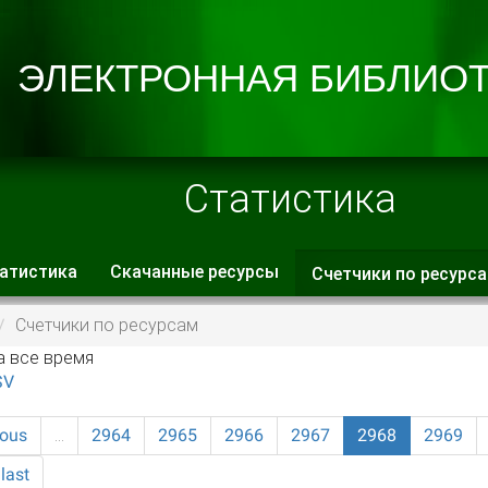
Статистика
атистика
Скачанные ресурсы
Счетчики по ресурс
 вкладки
Счетчики по ресурсам
а все время
SV
ious
…
2964
2965
2966
2967
2968
2969
last