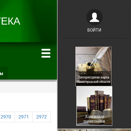
ВОЙТИ
ам
(активная
вкладка)
2970
2971
2972