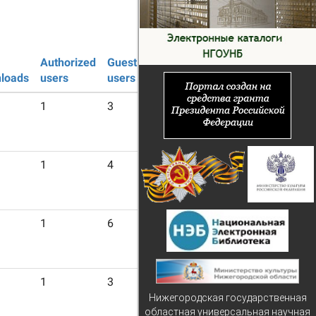
Authorized
Guest
loads
users
users
1
3
1
4
1
6
1
3
Нижегородская государственная
областная универсальная научная