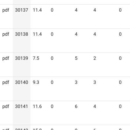
pdf
30137
11.4
0
4
4
0
pdf
30138
11.4
0
4
4
0
pdf
30139
7.5
0
5
2
0
pdf
30140
9.3
0
3
3
0
pdf
30141
11.6
0
6
4
0