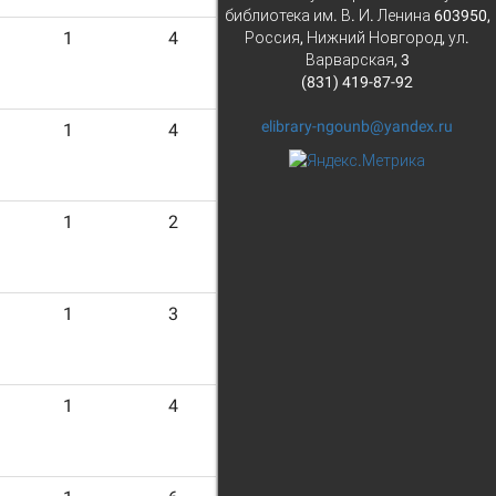
библиотека им. В. И. Ленина 603950,
1
4
Россия, Нижний Новгород, ул.
Варварская, 3
(831) 419-87-92
elibrary-ngounb@yandex.ru
1
4
1
2
1
3
1
4