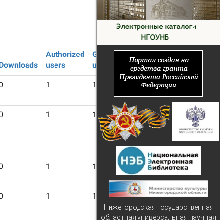
Authorized
Guest
Downloads
users
users
0
1
18
0
1
18
0
1
18
0
1
18
Нижегородская государственная
областная универсальная научная