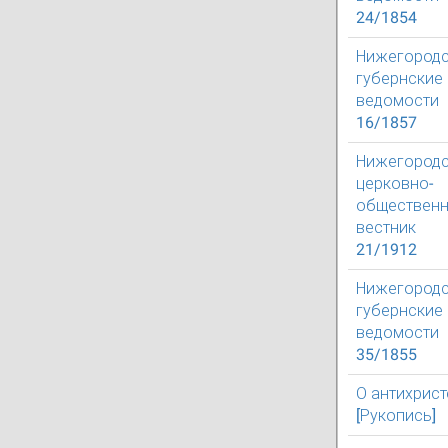
24/1854
Нижегород
губернские
ведомости
16/1857
Нижегород
церковно-
обществен
вестник
21/1912
Нижегород
губернские
ведомости
35/1855
О антихрист
[Рукопись]