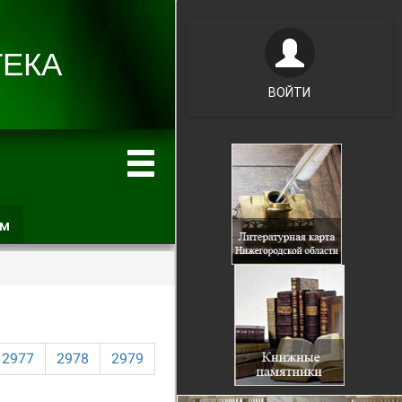
ВОЙТИ
ам
(активная
вкладка)
2977
2978
2979