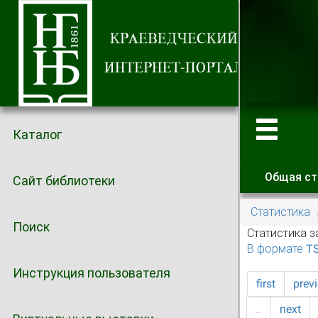
Каталог
Общая ст
Сайт библиотеки
Главные
Статистика
Поиск
Статистика з
В формате T
Инструкция пользователя
first
prev
…
next