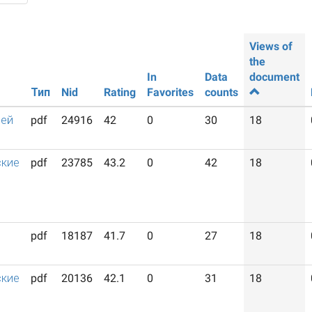
Views of
the
In
Data
document
Тип
Nid
Rating
Favorites
counts
лей
pdf
24916
42
0
30
18
ские
pdf
23785
43.2
0
42
18
pdf
18187
41.7
0
27
18
ские
pdf
20136
42.1
0
31
18