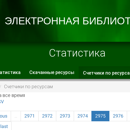
Статистика
атистика
Скачанные ресурсы
Счетчики по ресурс
 вкладки
Счетчики по ресурсам
а все время
SV
ious
…
2971
2972
2973
2974
2975
2976
last