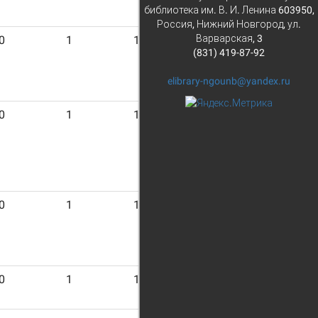
библиотека им. В. И. Ленина 603950,
Россия, Нижний Новгород, ул.
Варварская, 3
0
1
18
(831) 419-87-92
elibrary-ngounb@yandex.ru
0
1
18
0
1
18
0
1
18