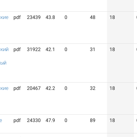
ские
pdf
23439
43.8
0
48
18
ский
pdf
31922
42.1
0
31
18
ный
ские
pdf
20467
42.2
0
32
18
е
pdf
24330
47.9
0
89
18