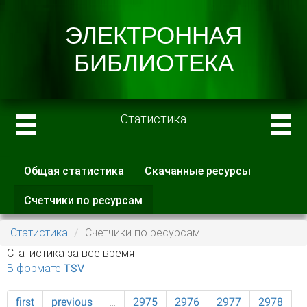
Статистика
Общая статистика
Скачанные ресурсы
Главные вкладки
Счетчики по ресурсам
(активная
вкладка)
Статистика
Счетчики по ресурсам
Статистика за все время
В формате TSV
first
previous
…
2975
2976
2977
2978