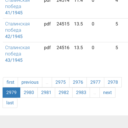
Сталинская
pdf
24514
11.4
0
4
победа
41/1945
Сталинская
pdf
24515
13.5
0
5
победа
42/1945
Сталинская
pdf
24516
13.5
0
5
победа
43/1945
first
previous
…
2975
2976
2977
2978
2979
2980
2981
2982
2983
…
next
last