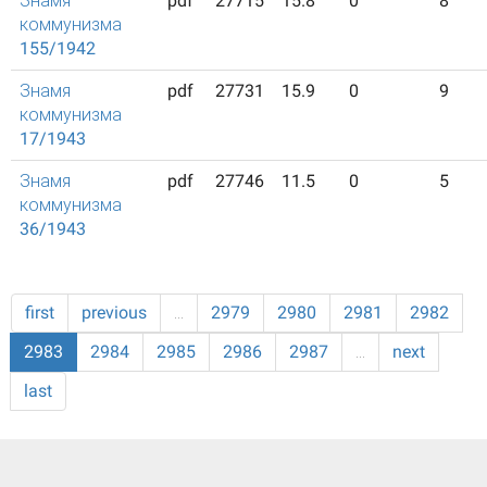
Знамя
pdf
27715
15.8
0
8
коммунизма
155/1942
Знамя
pdf
27731
15.9
0
9
коммунизма
17/1943
Знамя
pdf
27746
11.5
0
5
коммунизма
36/1943
first
previous
…
2979
2980
2981
2982
2983
2984
2985
2986
2987
…
next
last