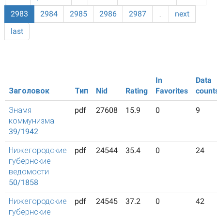
2983
2984
2985
2986
2987
…
next
last
In
Data
Заголовок
Тип
Nid
Rating
Favorites
count
Знамя
pdf
27608
15.9
0
9
коммунизма
39/1942
Нижегородские
pdf
24544
35.4
0
24
губернские
ведомости
50/1858
Нижегородские
pdf
24545
37.2
0
42
губернские