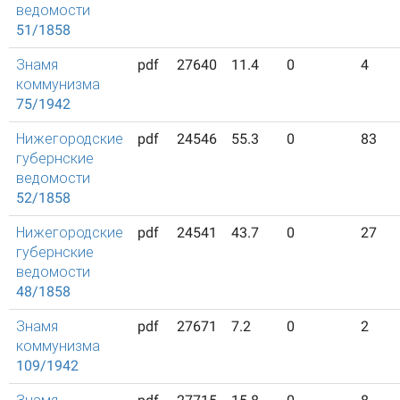
ведомости
51/1858
Знамя
pdf
27640
11.4
0
4
коммунизма
75/1942
Нижегородские
pdf
24546
55.3
0
83
губернские
ведомости
52/1858
Нижегородские
pdf
24541
43.7
0
27
губернские
ведомости
48/1858
Знамя
pdf
27671
7.2
0
2
коммунизма
109/1942