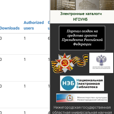
Authorized
Guest
Downloads
users
users
0
1
6
0
1
15
0
1
15
Нижегородская государственная
областная универсальная научная
0
1
4