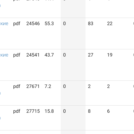
а
ские
pdf
24546
55.3
0
83
22
ские
pdf
24541
43.7
0
27
19
pdf
27671
7.2
0
2
2
а
pdf
27715
15.8
0
8
6
а