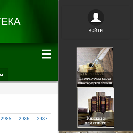
ВОЙТИ
ам
(активная
вкладка)
2985
2986
2987