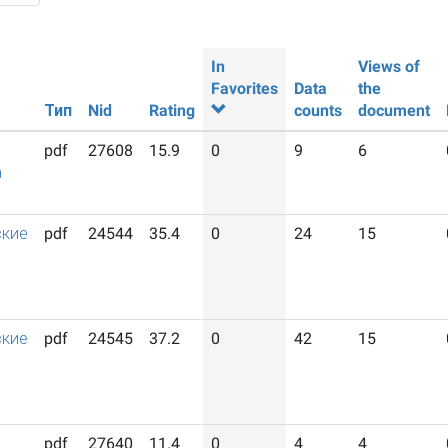
In
Views of
Favorites
Data
the
Тип
Nid
Rating
counts
document
pdf
27608
15.9
0
9
6
а
ские
pdf
24544
35.4
0
24
15
ские
pdf
24545
37.2
0
42
15
pdf
27640
11.4
0
4
4