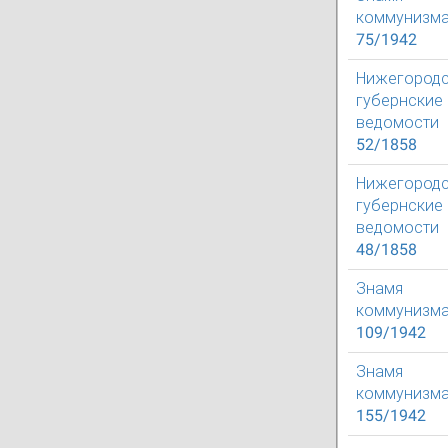
коммунизм
75/1942
Нижегород
губернские
ведомости
52/1858
Нижегород
губернские
ведомости
48/1858
Знамя
коммунизм
109/1942
Знамя
коммунизм
155/1942