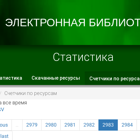
Статистика
атистика
Скачанные ресурсы
Счетчики по ресурс
 вкладки
Счетчики по ресурсам
а все время
SV
ious
…
2979
2980
2981
2982
2983
2984
last