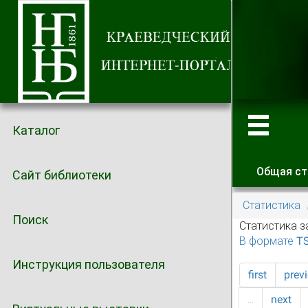
Каталог
Общая ст
Сайт библиотеки
Главные
Статистика
Поиск
Статистика з
В формате T
Инструкция пользователя
first
prev
…
next