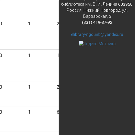
библиотека им. В. И. Ленина 603950,
Россия, Нижний Новгород, ул.
Варварская, 3
(831) 419-87-92
0
1
22
elibrary-ngounb@yandex.ru
0
1
19
0
1
2
0
1
6