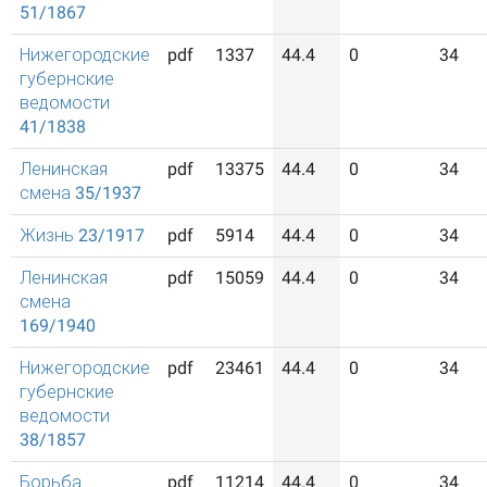
51/1867
Нижегородские
pdf
1337
44.4
0
34
губернские
ведомости
41/1838
Ленинская
pdf
13375
44.4
0
34
смена 35/1937
Жизнь 23/1917
pdf
5914
44.4
0
34
Ленинская
pdf
15059
44.4
0
34
смена
169/1940
Нижегородские
pdf
23461
44.4
0
34
губернские
ведомости
38/1857
Борьба
pdf
11214
44.4
0
34