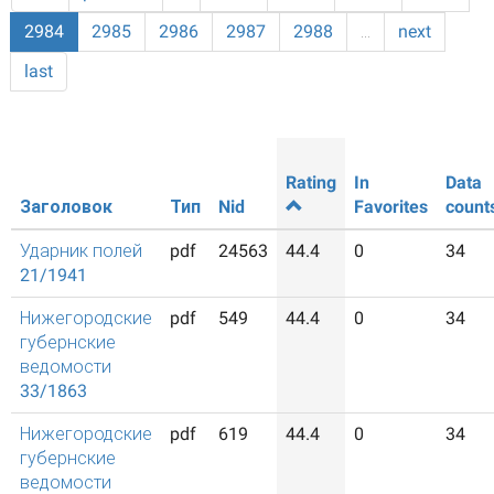
2984
2985
2986
2987
2988
…
next
last
Rating
In
Data
Заголовок
Тип
Nid
Favorites
count
Ударник полей
pdf
24563
44.4
0
34
21/1941
Нижегородские
pdf
549
44.4
0
34
губернские
ведомости
33/1863
Нижегородские
pdf
619
44.4
0
34
губернские
ведомости