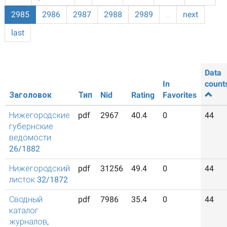
2985
2986
2987
2988
2989
…
next
last
Data
In
count
Заголовок
Тип
Nid
Rating
Favorites
Нижегородские
pdf
2967
40.4
0
44
губернские
ведомости
26/1882
Нижегородский
pdf
31256
49.4
0
44
листок 32/1872
Сводный
pdf
7986
35.4
0
44
каталог
журналов,