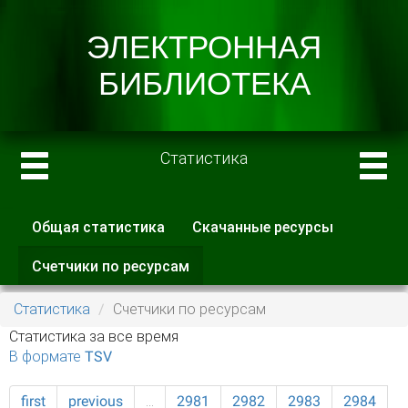
Статистика
Общая статистика
Скачанные ресурсы
Главные вкладки
Счетчики по ресурсам
(активная
вкладка)
Статистика
Счетчики по ресурсам
Статистика за все время
В формате TSV
first
previous
…
2981
2982
2983
2984