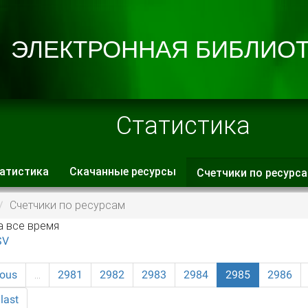
Статистика
атистика
Скачанные ресурсы
Счетчики по ресурс
 вкладки
Счетчики по ресурсам
а все время
SV
ious
…
2981
2982
2983
2984
2985
2986
last