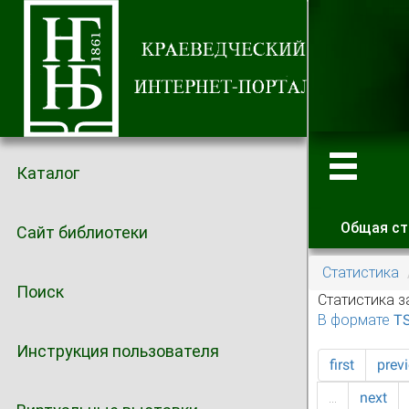
Каталог
Общая ст
Сайт библиотеки
Главные
Статистика
Поиск
Статистика з
В формате T
Инструкция пользователя
first
prev
…
next