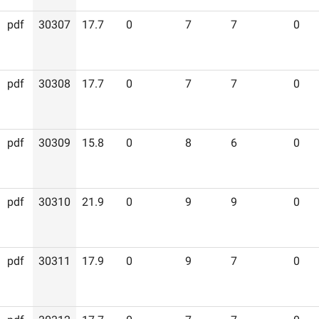
pdf
30307
17.7
0
7
7
0
pdf
30308
17.7
0
7
7
0
pdf
30309
15.8
0
8
6
0
pdf
30310
21.9
0
9
9
0
pdf
30311
17.9
0
9
7
0