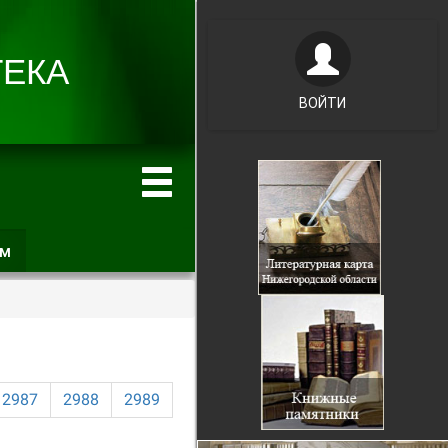
ВОЙТИ
ам
(активная
вкладка)
2987
2988
2989