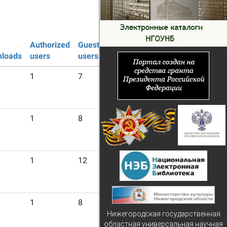
Authorized
Guest
loads
users
users
1
7
1
8
1
12
1
8
Нижегородская государственная
областная универсальная научная