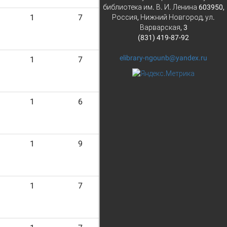
библиотека им. В. И. Ленина 603950,
1
7
Россия, Нижний Новгород, ул.
Варварская, 3
(831) 419-87-92
elibrary-ngounb@yandex.ru
1
7
1
6
1
9
1
7